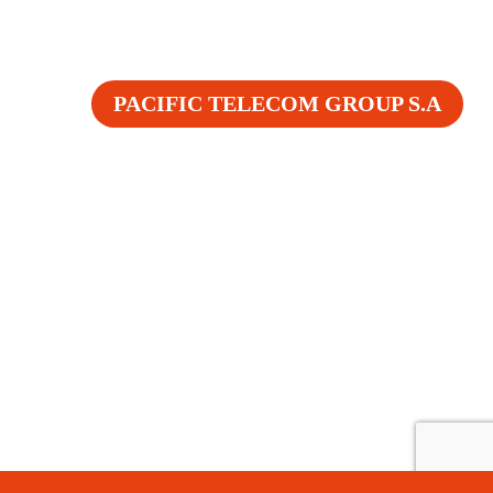
PACIFIC TELECOM GROUP S.A
Chile
Barros Borgoño 160, Piso 2
Providencia 7500587, Santiago de Chile.•
La Quebrada 931, Temuco •
Panamá
Av. Balboa Plaza, Edif. Balboa
Plaza, Of.410, Ciudad de Panamá •