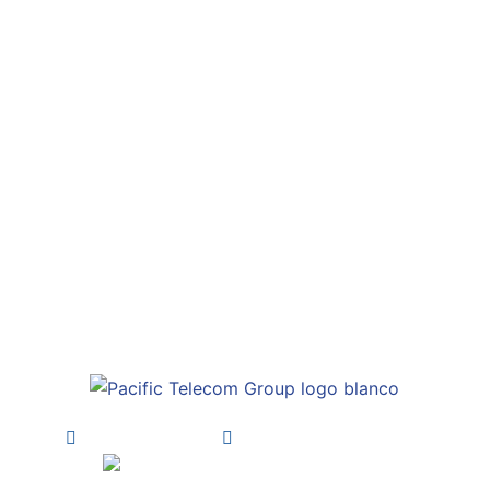
INICIO
NOSOTROS
SERVICIOS SMS
NUESTRO VALOR
BLOG
CONTACTO
+56 2333 10200
sales@pacifictelecom.io.